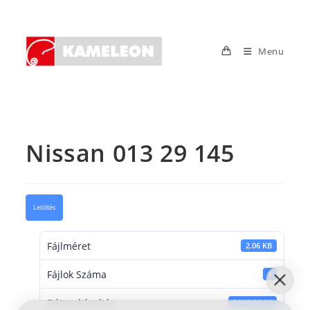
Skip
to
content
Menu
Nissan 013 29 145
Letöltés
Fájlméret
2.06 KB
Fájlok Száma
1
Dátumkészítés
2016-06-14