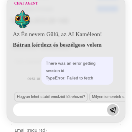
CHAT AGENT
Utoljára frissített
2016-06-14
Nissan 013 29 145
Az Én nevem Gülü, az AI Kaméleon!
Bátran kérdezz és beszélgess velem
Vélemény, hozzászólás?
Comment
There was an error getting
session id.
TypeError: Failed to fetch
09:51:18
Hogyan lehet stabil emulziót létrehozni?
Milyen ismeretek szük
Enter
your
name
Enter
or