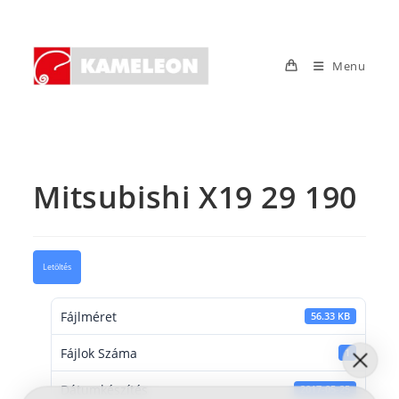
Skip
to
content
Menu
Mitsubishi X19 29 190
Letöltés
Fájlméret
56.33 KB
Fájlok Száma
1
Dátumkészítés
2017-05-25