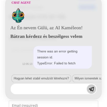
CHAT AGENT
Utoljára frissített
2017-05-25
Mitsubishi X19 29 190
Az Én nevem Gülü, az AI Kaméleon!
Bátran kérdezz és beszélgess velem
Vélemény, hozzászólás?
Comment
There was an error getting
session id.
TypeError: Failed to fetch
12:05:13
Hogyan lehet stabil emulziót létrehozni?
Milyen ismeretek szük
Enter
your
name
Enter
or