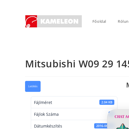
Skip
to
content
Főoldal
Rólun
Mitsubishi W09 29 14
Letöltés
Fájlméret
2.04 KB
Fájlok Száma
1
CHAT A
Dátumkészítés
2016-06-14