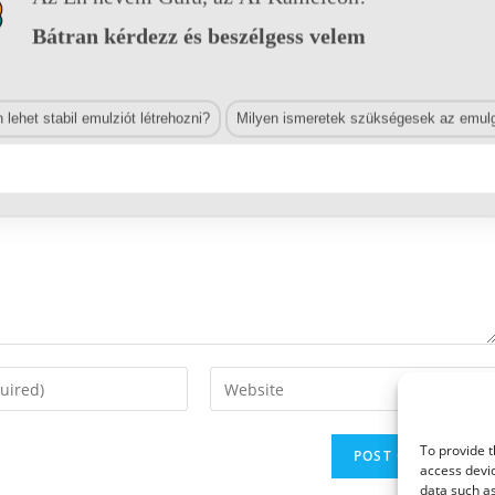
Bátran kérdezz és beszélgess velem
lehet stabil emulziót létrehozni?
Milyen ismeretek szükségesek az emulg
Enter
your
website
To provide t
URL
access devic
(optional)
data such as