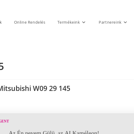
k
Online Rendelés
Termékeink
Partnereink
5
Mitsubishi W09 29 145
GENT
Az Én nevem Gülü, az AI Kaméleon!