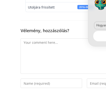
Utoljára frissített
2016-06-14
Hogyan 
Vélemény, hozzászólás?
Comment
Enter
Enter
your
your
name
email
or
address
username
to