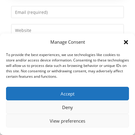
name
Enter
or
your
username
email
Enter
to
address
your
comment
to
Manage Consent
website
comment
URL
To provide the best experiences, we use technologies like cookies to
(optional)
store and/or access device information. Consenting to these technologies
will allow us to process data such as browsing behavior or unique IDs on
this site. Not consenting or withdrawing consent, may adversely affect
certain features and functions.
Accept
Deny
View preferences
© 2021 Kaméleon Hungary Kft. Minden jog fenntartva. All rights
reserved.