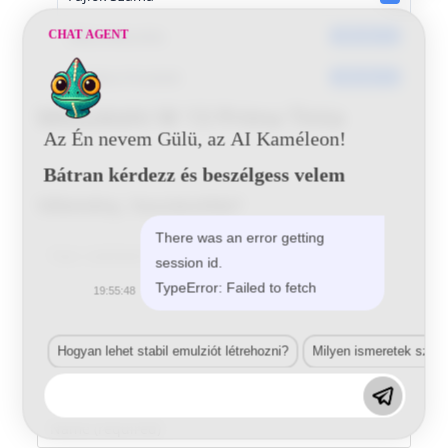
Dátumkészítés
CHAT AGENT
2016-06-14
Utoljára frissített
2016-06-14
Mitsubishi W 13 Prima Tinta
Az Én nevem Gülü, az AI Kaméleon!
Bátran kérdezz és beszélgess velem
Vélemény, hozzászólás?
There was an error getting
Comment
session id.
TypeError: Failed to fetch
19:55:48
Hogyan lehet stabil emulziót létrehozni?
Milyen ismeretek szük
Enter
your