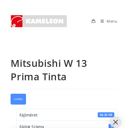
Skip
to
content
Menu
Mitsubishi W 13
Prima Tinta
Letöltés
Fájlméret
94.36 KB
Fájlok Száma
1