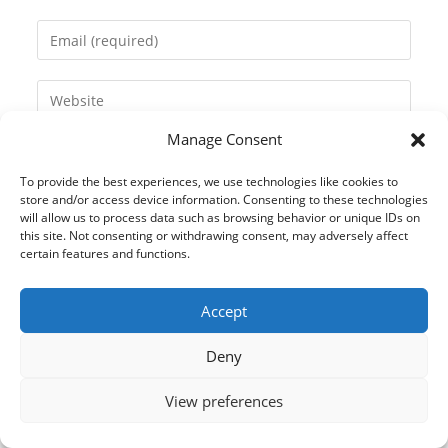
name
Enter
or
your
username
email
Enter
to
address
your
comment
to
Manage Consent
website
comment
URL
To provide the best experiences, we use technologies like cookies to
(optional)
store and/or access device information. Consenting to these technologies
will allow us to process data such as browsing behavior or unique IDs on
this site. Not consenting or withdrawing consent, may adversely affect
certain features and functions.
Accept
Deny
View preferences
© 2021 Kaméleon Hungary Kft. Minden jog fenntartva. All rights
reserved.