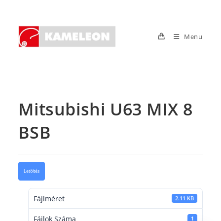
Skip
to
content
Menu
Mitsubishi U63 MIX 8
BSB
Letöltés
Fájlméret
2.11 KB
Fájlok Száma
1