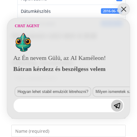
Dátumkészítés
2016-06-14
Utoljára frissített
2016-06-14
CHAT AGENT
Mitsubishi U63 MIX 8 BSB
Az Én nevem Gülü, az AI Kaméleon!
Vélemény, hozzászólás?
Bátran kérdezz és beszélgess velem
Comment
Hogyan lehet stabil emulziót létrehozni?
Milyen ismeretek szük
Enter
your