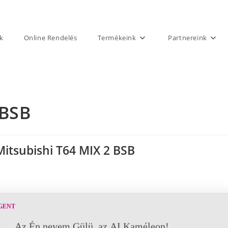
k
Online Rendelés
Termékeink
Partnereink
 BSB
Mitsubishi T64 MIX 2 BSB
GENT
Az Én nevem Gülü, az AI Kaméleon!