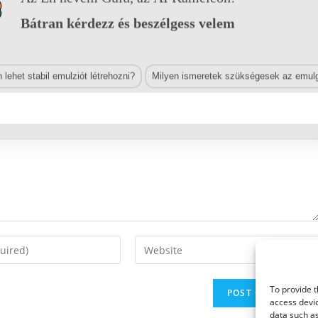
Bátran kérdezz és beszélgess velem
lehet stabil emulziót létrehozni?
Milyen ismeretek szükségesek az emulg
Enter
your
website
To provide t
URL
access devic
(optional)
data such as