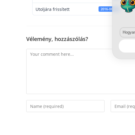
Utoljára frissített
2016-06-14
Hogyan 
Vélemény, hozzászólás?
Comment
Enter
Enter
your
your
name
email
or
address
username
to