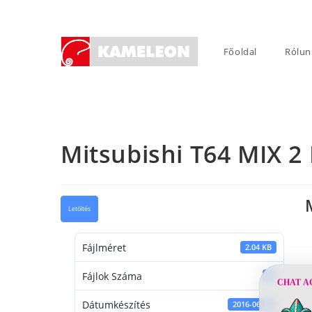
Skip
to
content
Főoldal
Rólun
Mitsubishi T64 MIX 2
Letöltés
Fájlméret
2.04 KB
Fájlok Száma
1
CHAT A
Dátumkészítés
2016-06-14