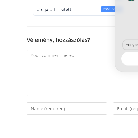
Utoljára frissített
2016-06-14
Vélemény, hozzászólás?
Hogyan 
Comment
Enter
Enter
your
your
name
email
or
address
username
to