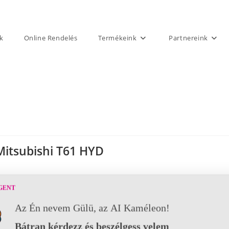
k
Online Rendelés
Termékeink
Partnereink
Mitsubishi T61 HYD
GENT
Az Én nevem Gülü, az AI Kaméleon!
Bátran kérdezz és beszélgess velem