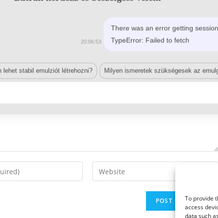
There was an error getting session
TypeError: Failed to fetch
20:06:53
lehet stabil emulziót létrehozni?
Milyen ismeretek szükségesek az emulg
Enter
your
website
To provide t
URL
access devic
(optional)
data such as