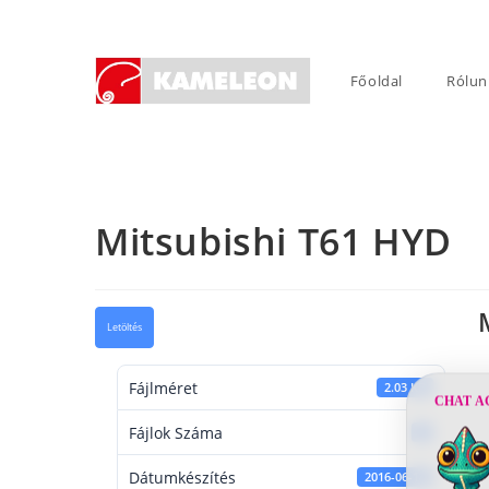
Skip
to
content
Főoldal
Rólun
Mitsubishi T61 HYD
Letöltés
Fájlméret
2.03 KB
CHAT A
Fájlok Száma
1
Dátumkészítés
2016-06-14