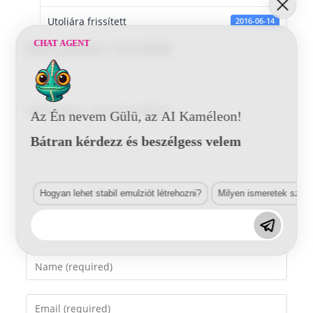
Utoljára frissített
2016-06-14
CHAT AGENT
Mitsubishi T43 BSB
Vélemény, hozzászólás?
Az Én nevem Gülü, az AI Kaméleon!
Bátran kérdezz és beszélgess velem
Comment
Hogyan lehet stabil emulziót létrehozni?
Milyen ismeretek szük
Enter
your
name
Enter
or