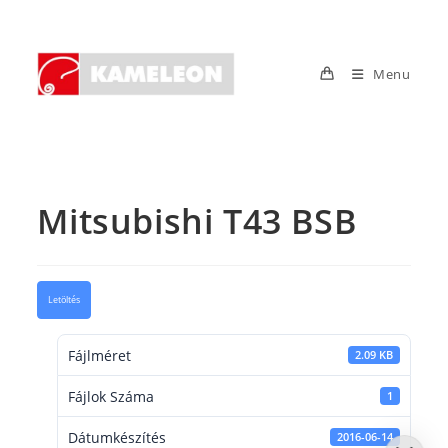
Skip
to
content
Menu
Mitsubishi T43 BSB
Letöltés
Fájlméret
2.09 KB
Fájlok Száma
1
Dátumkészítés
2016-06-14