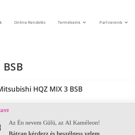
k
Online Rendelés
Termékeink
Partnereink
3 BSB
Mitsubishi HQZ MIX 3 BSB
GENT
Az Én nevem Gülü, az AI Kaméleon!
Bátran kérdezz és beszélgess velem