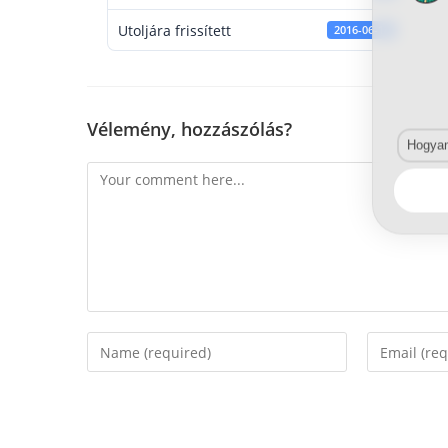
Utoljára frissített
2016-06-14
Vélemény, hozzászólás?
Hogyan 
Comment
Enter
Enter
your
your
name
email
or
address
username
to