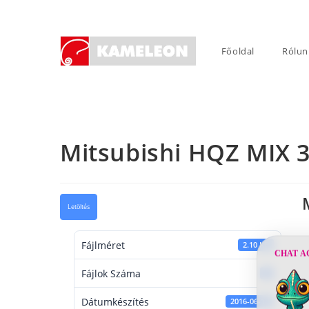
Skip
to
content
Főoldal
Rólun
Mitsubishi HQZ MIX 
Letöltés
Fájlméret
2.10 KB
CHAT A
Fájlok Száma
1
Dátumkészítés
2016-06-14