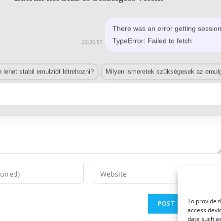
There was an error getting session
TypeError: Failed to fetch
22:20:57
lehet stabil emulziót létrehozni?
Milyen ismeretek szükségesek az emulg
Enter
your
website
To provide t
URL
access devic
(optional)
data such as