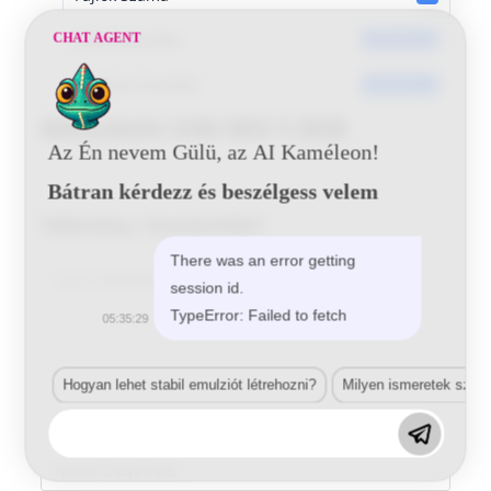
Dátumkészítés
CHAT AGENT
2016-06-14
Utoljára frissített
2016-06-14
Mitsubishi G96 MIX 5 BSB
Az Én nevem Gülü, az AI Kaméleon!
Bátran kérdezz és beszélgess velem
Vélemény, hozzászólás?
There was an error getting
Comment
session id.
TypeError: Failed to fetch
05:35:29
Hogyan lehet stabil emulziót létrehozni?
Milyen ismeretek szük
Enter
your