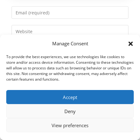
name
Enter
or
your
username
email
Enter
to
address
your
comment
to
Manage Consent
website
comment
URL
To provide the best experiences, we use technologies like cookies to
(optional)
store and/or access device information. Consenting to these technologies
will allow us to process data such as browsing behavior or unique IDs on
this site. Not consenting or withdrawing consent, may adversely affect
certain features and functions.
Accept
Deny
View preferences
© 2021 Kaméleon Hungary Kft. Minden jog fenntartva. All rights
reserved.