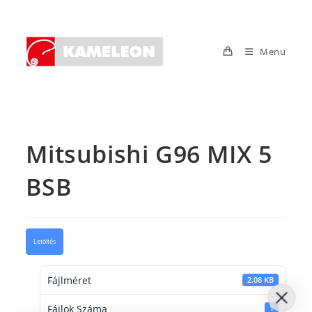
Skip
to
content
Menu
Mitsubishi G96 MIX 5
BSB
Letöltés
Fájlméret
2.08 KB
Fájlok Száma
1