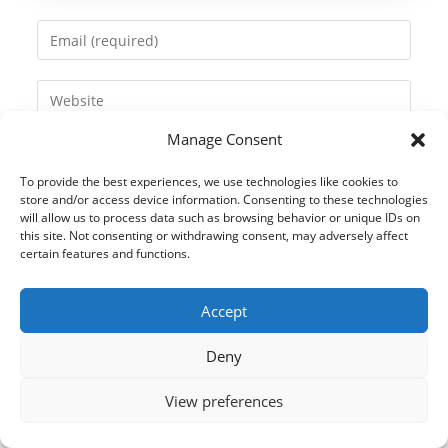
name
Enter
or
your
username
email
Enter
to
address
your
comment
to
Manage Consent
website
comment
URL
To provide the best experiences, we use technologies like cookies to
(optional)
store and/or access device information. Consenting to these technologies
will allow us to process data such as browsing behavior or unique IDs on
this site. Not consenting or withdrawing consent, may adversely affect
certain features and functions.
Accept
Deny
View preferences
© 2021 Kaméleon Hungary Kft. Minden jog fenntartva. All rights
reserved.