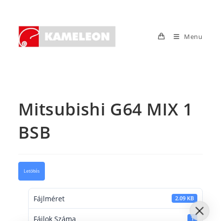
Skip
to
content
Menu
Mitsubishi G64 MIX 1
BSB
Letöltés
Fájlméret
2.09 KB
Fájlok Száma
1