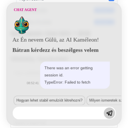
Dátumkészítés
CHAT AGENT
2016-06-14
Utoljára frissített
2016-06-14
Mitsubishi G64 MIX 1 BSB
Az Én nevem Gülü, az AI Kaméleon!
Bátran kérdezz és beszélgess velem
Vélemény, hozzászólás?
There was an error getting
Comment
session id.
TypeError: Failed to fetch
08:52:41
Hogyan lehet stabil emulziót létrehozni?
Milyen ismeretek szük
Enter
your