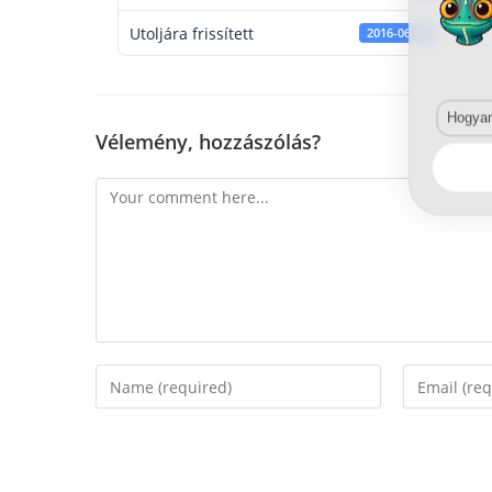
Utoljára frissített
2016-06-14
Hogyan 
Vélemény, hozzászólás?
Comment
Enter
Enter
your
your
name
email
or
address
username
to