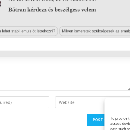
Bátran kérdezz és beszélgess velem
lehet stabil emulziót létrehozni?
Milyen ismeretek szükségesek az emulg
Enter
your
website
To provide t
URL
access devic
(optional)
data such as