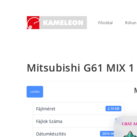
Skip
to
content
Főoldal
Rólun
Mitsubishi G61 MIX 1
Letöltés
Fájlméret
2.10 KB
Fájlok Száma
1
CHAT A
Dátumkészítés
2016-06-14