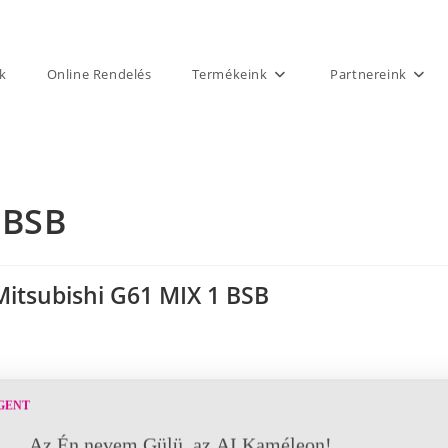
k
Online Rendelés
Termékeink
Partnereink
 BSB
Mitsubishi G61 MIX 1 BSB
GENT
Az Én nevem Gülü, az AI Kaméleon!