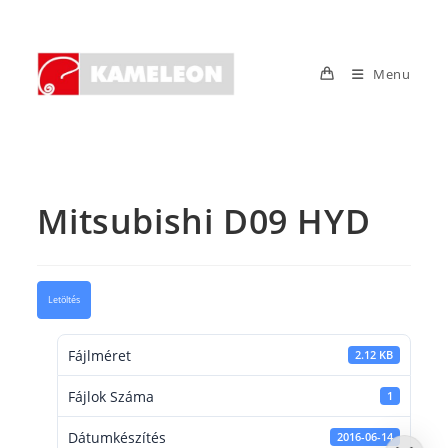
Skip
to
content
Menu
Mitsubishi D09 HYD
Letöltés
Fájlméret
2.12 KB
Fájlok Száma
1
Dátumkészítés
2016-06-14