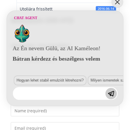
Utoljára frissített
2016-06-14
CHAT AGENT
Mitsubishi D09 HYD
Vélemény, hozzászólás?
Az Én nevem Gülü, az AI Kaméleon!
Bátran kérdezz és beszélgess velem
Comment
Hogyan lehet stabil emulziót létrehozni?
Milyen ismeretek szük
Enter
your
name
Enter
or