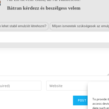
Bátran kérdezz és beszélgess velem
lehet stabil emulziót létrehozni?
Milyen ismeretek szükségesek az emulg
Enter
your
website
To provide t
URL
access devic
(optional)
data such as