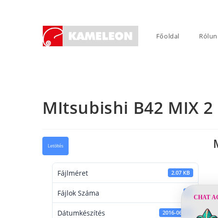
Skip
to
content
Főoldal
Rólun
MItsubishi B42 MIX 2
Letöltés
Fájlméret
2.07 KB
Fájlok Száma
1
CHAT A
Dátumkészítés
2016-06-14