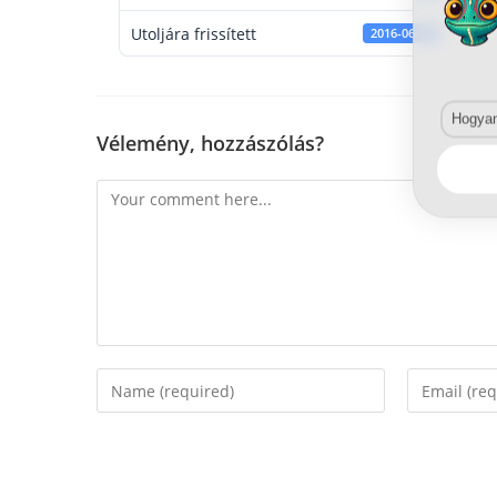
Utoljára frissített
2016-06-14
Hogyan 
Vélemény, hozzászólás?
Comment
Enter
Enter
your
your
name
email
or
address
username
to