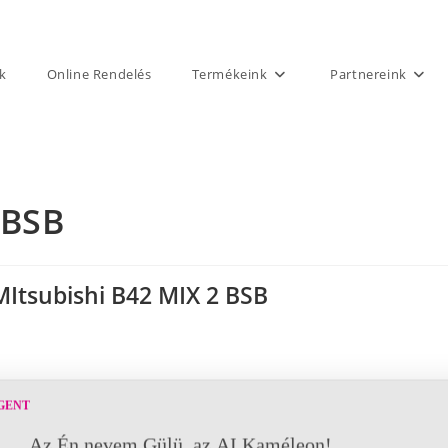
k
Online Rendelés
Termékeink
Partnereink
 BSB
MItsubishi B42 MIX 2 BSB
GENT
Az Én nevem Gülü, az AI Kaméleon!