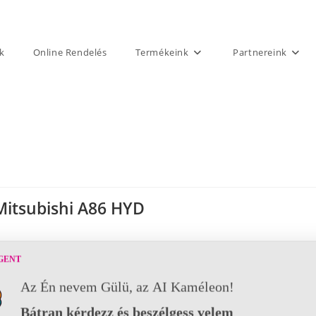
k
Online Rendelés
Termékeink
Partnereink
Mitsubishi A86 HYD
GENT
Az Én nevem Gülü, az AI Kaméleon!
Bátran kérdezz és beszélgess velem