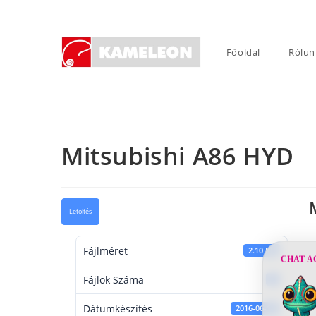
Skip
to
content
Főoldal
Rólun
Mitsubishi A86 HYD
Letöltés
Fájlméret
2.10 KB
CHAT A
Fájlok Száma
1
Dátumkészítés
2016-06-14