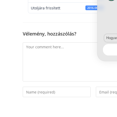
Utoljára frissített
2016-06-14
Vélemény, hozzászólás?
Hogyan 
Comment
Enter
Enter
your
your
name
email
or
address
username
to