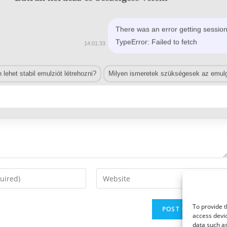
There was an error getting session
TypeError: Failed to fetch
14:01:33
lehet stabil emulziót létrehozni?
Milyen ismeretek szükségesek az emulg
Enter
your
website
To provide t
URL
access devic
(optional)
data such as