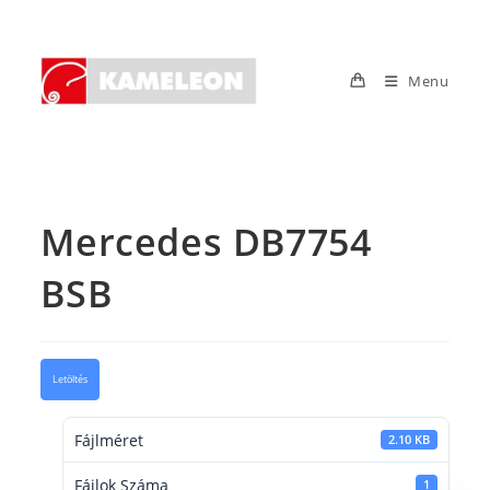
Skip
to
content
Menu
Mercedes DB7754
BSB
Letöltés
Fájlméret
2.10 KB
Fájlok Száma
1