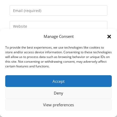
name
Enter
or
your
username
email
Enter
to
address
your
comment
to
Manage Consent
website
comment
URL
To provide the best experiences, we use technologies like cookies to
(optional)
store and/or access device information. Consenting to these technologies
will allow us to process data such as browsing behavior or unique IDs on
this site. Not consenting or withdrawing consent, may adversely affect
certain features and functions.
Accept
Deny
View preferences
© 2021 Kaméleon Hungary Kft. Minden jog fenntartva. All rights
reserved.