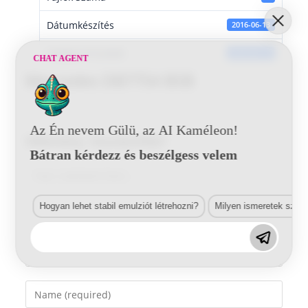
Dátumkészítés
2016-06-13
Utoljára frissített
2016-06-13
CHAT AGENT
Mercedes DB7754 BSB
Az Én nevem Gülü, az AI Kaméleon!
Vélemény, hozzászólás?
Bátran kérdezz és beszélgess velem
Comment
Hogyan lehet stabil emulziót létrehozni?
Milyen ismeretek szük
Enter
your