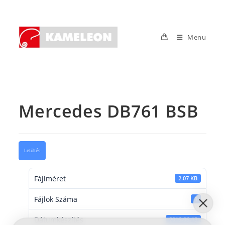
Skip
to
content
Menu
Mercedes DB761 BSB
Letöltés
Fájlméret
2.07 KB
Fájlok Száma
1
Dátumkészítés
2016-06-13