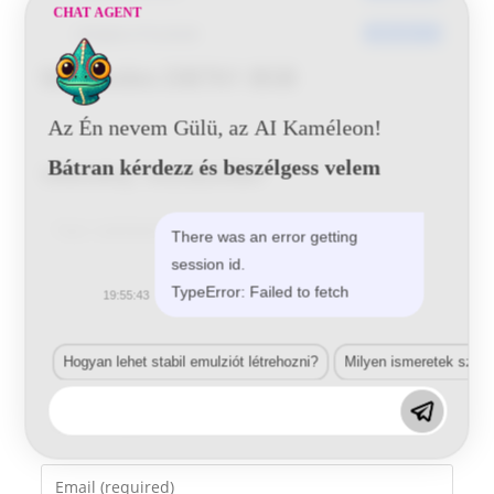
CHAT AGENT
Utoljára frissített
2016-06-13
Mercedes DB761 BSB
Az Én nevem Gülü, az AI Kaméleon!
Bátran kérdezz és beszélgess velem
Vélemény, hozzászólás?
Comment
There was an error getting
session id.
TypeError: Failed to fetch
19:55:43
Hogyan lehet stabil emulziót létrehozni?
Milyen ismeretek szük
Enter
your
name
Enter
or