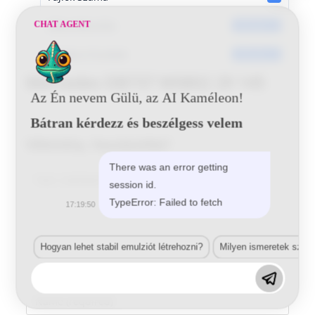
Dátumkészítés
CHAT AGENT
2016-06-13
Utoljára frissített
2016-06-13
Mercedes DB737 W0802 29 145
Az Én nevem Gülü, az AI Kaméleon!
Bátran kérdezz és beszélgess velem
Vélemény, hozzászólás?
There was an error getting
Comment
session id.
TypeError: Failed to fetch
17:19:50
Hogyan lehet stabil emulziót létrehozni?
Milyen ismeretek szük
Enter
your