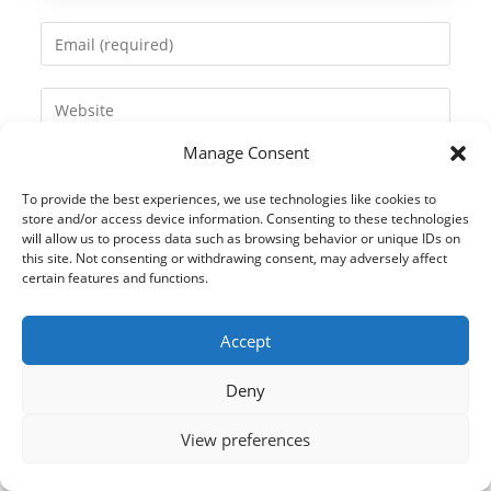
name
Enter
or
your
username
email
Enter
to
address
your
comment
to
Manage Consent
website
comment
URL
To provide the best experiences, we use technologies like cookies to
(optional)
store and/or access device information. Consenting to these technologies
will allow us to process data such as browsing behavior or unique IDs on
this site. Not consenting or withdrawing consent, may adversely affect
certain features and functions.
Accept
Deny
View preferences
© 2021 Kaméleon Hungary Kft. Minden jog fenntartva. All rights
reserved.