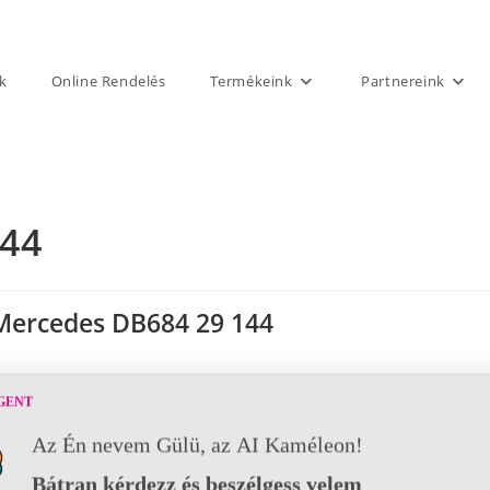
k
Online Rendelés
Termékeink
Partnereink
144
Mercedes DB684 29 144
GENT
Az Én nevem Gülü, az AI Kaméleon!
Bátran kérdezz és beszélgess velem