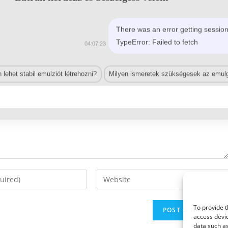
There was an error getting session
TypeError: Failed to fetch
04:07:23
lehet stabil emulziót létrehozni?
Milyen ismeretek szükségesek az emulg
Enter
your
website
To provide t
URL
access devic
(optional)
data such as