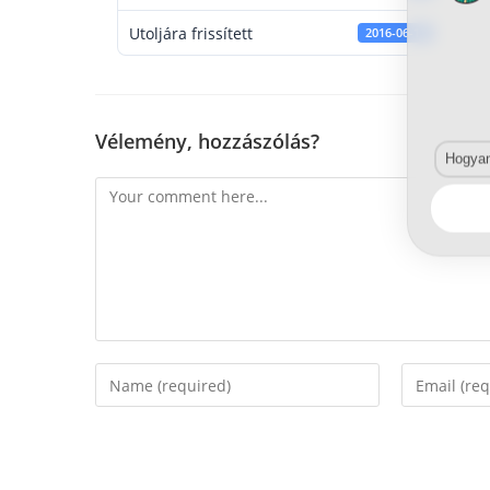
Utoljára frissített
2016-06-13
Vélemény, hozzászólás?
Hogyan 
Comment
Enter
Enter
your
your
name
email
or
address
username
to