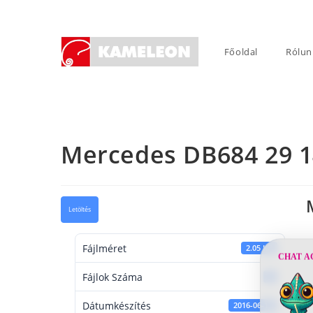
Skip
to
content
Főoldal
Rólun
Mercedes DB684 29 
Letöltés
Fájlméret
2.05 KB
CHAT A
Fájlok Száma
1
Dátumkészítés
2016-06-13