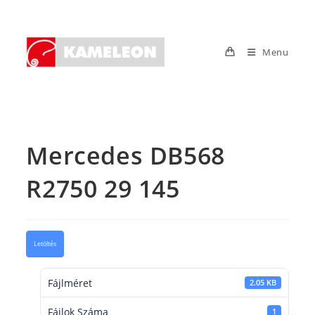
Skip
to
content
Menu
Mercedes DB568
R2750 29 145
Letöltés
Fájlméret
2.05 KB
Fájlok Száma
1