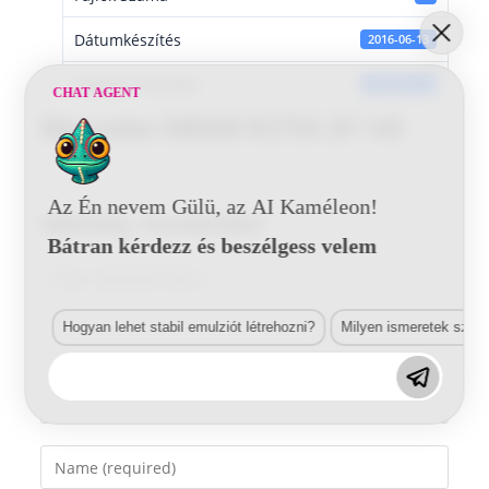
Dátumkészítés
2016-06-13
Utoljára frissített
2016-06-13
CHAT AGENT
Mercedes DB568 R2750 29 145
Az Én nevem Gülü, az AI Kaméleon!
Vélemény, hozzászólás?
Bátran kérdezz és beszélgess velem
Comment
Hogyan lehet stabil emulziót létrehozni?
Milyen ismeretek szük
Enter
your