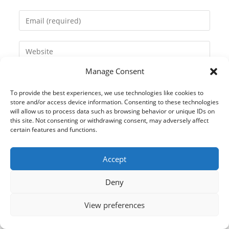
name
Enter
or
your
username
email
Enter
to
address
your
comment
to
Manage Consent
website
comment
URL
To provide the best experiences, we use technologies like cookies to
(optional)
store and/or access device information. Consenting to these technologies
will allow us to process data such as browsing behavior or unique IDs on
this site. Not consenting or withdrawing consent, may adversely affect
certain features and functions.
Accept
Deny
View preferences
© 2021 Kaméleon Hungary Kft. Minden jog fenntartva. All rights
reserved.