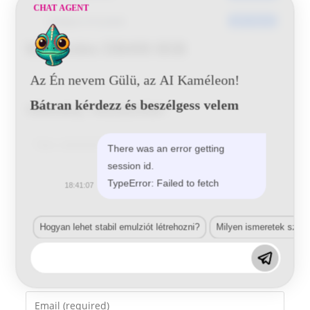
CHAT AGENT
Utoljára frissített
2017-05-25
Mercedes DB490 BSB
Az Én nevem Gülü, az AI Kaméleon!
Bátran kérdezz és beszélgess velem
Vélemény, hozzászólás?
Comment
There was an error getting
session id.
TypeError: Failed to fetch
18:41:07
Hogyan lehet stabil emulziót létrehozni?
Milyen ismeretek szük
Enter
your
name
Enter
or