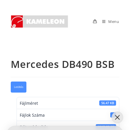
Skip
to
content
Menu
Mercedes DB490 BSB
Letöltés
Fájlméret
56.47 KB
Fájlok Száma
1
Dátumkészítés
2017-05-25