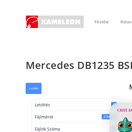
Skip
to
content
Főoldal
Rólun
Mercedes DB1235 BS
Letöltés
Letöltés
1
CHAT A
Fájlméret
2.04 KB
Fájlok Száma
1