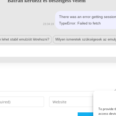
Bátran kérdezz és beszélgess velem
There was an error getting session
TypeError: Failed to fetch
23:34:19
lehet stabil emulziót létrehozni?
Milyen ismeretek szükségesek az emulg
Enter
your
To provide t
website
access devic