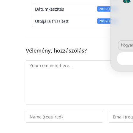
Dátumkészítés
2016-06-13
Utoljára frissített
2016-06-13
Hogyan 
Vélemény, hozzászólás?
Comment
Enter
Enter
your
your
name
email