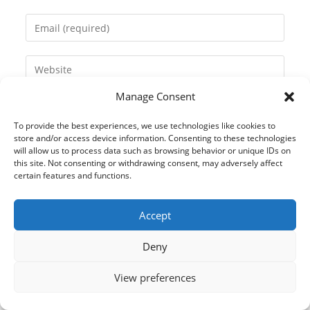
name
Enter
or
your
username
email
Enter
to
address
your
comment
to
Manage Consent
website
comment
URL
To provide the best experiences, we use technologies like cookies to
(optional)
store and/or access device information. Consenting to these technologies
will allow us to process data such as browsing behavior or unique IDs on
this site. Not consenting or withdrawing consent, may adversely affect
certain features and functions.
Accept
Deny
View preferences
© 2021 Kaméleon Hungary Kft. Minden jog fenntartva. All rights
reserved.