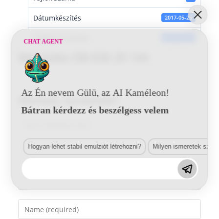
Dátumkészítés
2017-05-25
Utoljára frissített
2017-05-25
CHAT AGENT
Mercedes DB 830 29 144
Az Én nevem Gülü, az AI Kaméleon!
Vélemény, hozzászólás?
Bátran kérdezz és beszélgess velem
Comment
Hogyan lehet stabil emulziót létrehozni?
Milyen ismeretek szük
Enter
your