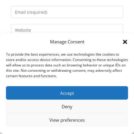
name
Enter
or
your
username
email
Enter
to
address
your
comment
to
Manage Consent
website
comment
URL
To provide the best experiences, we use technologies like cookies to
(optional)
store and/or access device information. Consenting to these technologies
will allow us to process data such as browsing behavior or unique IDs on
this site. Not consenting or withdrawing consent, may adversely affect
certain features and functions.
Accept
Deny
View preferences
© 2021 Kaméleon Hungary Kft. Minden jog fenntartva. All rights
reserved.