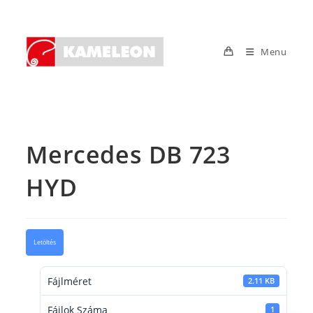
Skip
to
content
Menu
Mercedes DB 723
HYD
Letöltés
Fájlméret
2.11 KB
Fájlok Száma
1