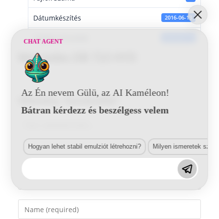
Dátumkészítés
2016-06-13
Utoljára frissített
2016-06-13
CHAT AGENT
Mercedes DB 723 HYD
Az Én nevem Gülü, az AI Kaméleon!
Vélemény, hozzászólás?
Bátran kérdezz és beszélgess velem
Comment
Hogyan lehet stabil emulziót létrehozni?
Milyen ismeretek szük
Enter
your