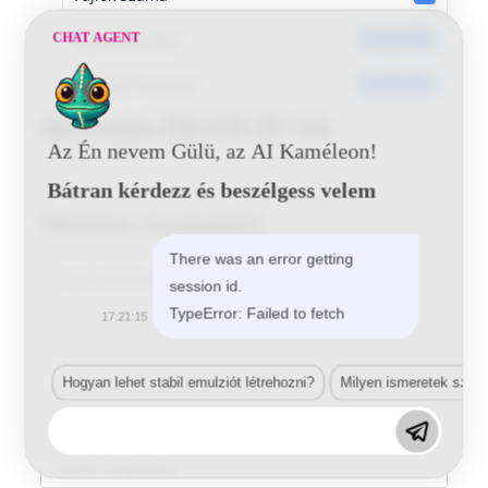
Dátumkészítés
CHAT AGENT
2017-05-25
Utoljára frissített
2017-05-25
Mercedes DB 639 29 144
Az Én nevem Gülü, az AI Kaméleon!
Bátran kérdezz és beszélgess velem
Vélemény, hozzászólás?
There was an error getting
Comment
session id.
TypeError: Failed to fetch
17:21:15
Hogyan lehet stabil emulziót létrehozni?
Milyen ismeretek szük
Enter
your