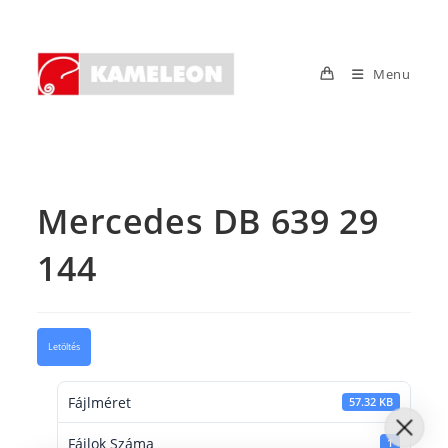
Skip
to
content
Menu
Mercedes DB 639 29
144
Letöltés
Fájlméret
57.32 KB
Fájlok Száma
1