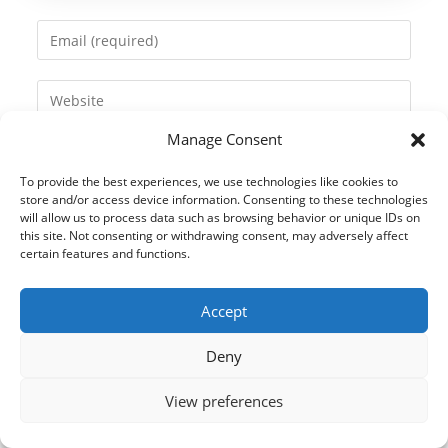
name
Enter
or
your
username
email
Enter
to
address
your
comment
to
Manage Consent
website
comment
URL
To provide the best experiences, we use technologies like cookies to
(optional)
store and/or access device information. Consenting to these technologies
will allow us to process data such as browsing behavior or unique IDs on
this site. Not consenting or withdrawing consent, may adversely affect
certain features and functions.
Accept
Deny
View preferences
© 2021 Kaméleon Hungary Kft. Minden jog fenntartva. All rights
reserved.