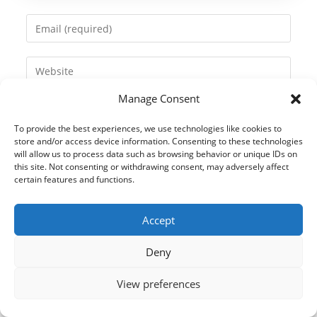
name
Enter
or
your
username
email
Enter
to
address
your
comment
to
Manage Consent
website
comment
URL
To provide the best experiences, we use technologies like cookies to
(optional)
store and/or access device information. Consenting to these technologies
will allow us to process data such as browsing behavior or unique IDs on
this site. Not consenting or withdrawing consent, may adversely affect
certain features and functions.
Accept
Deny
View preferences
© 2021 Kaméleon Hungary Kft. Minden jog fenntartva. All rights
reserved.