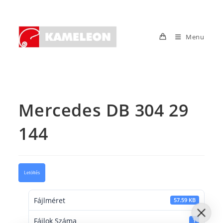
Skip
to
content
Menu
Mercedes DB 304 29
144
Letöltés
Fájlméret
57.59 KB
Fájlok Száma
1