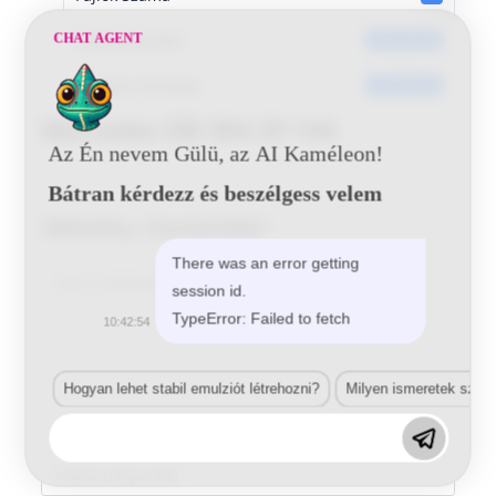
Dátumkészítés
CHAT AGENT
2017-05-25
Utoljára frissített
2017-05-25
Mercedes DB 304 29 144
Az Én nevem Gülü, az AI Kaméleon!
Bátran kérdezz és beszélgess velem
Vélemény, hozzászólás?
There was an error getting
Comment
session id.
TypeError: Failed to fetch
10:42:54
Hogyan lehet stabil emulziót létrehozni?
Milyen ismeretek szük
Enter
your