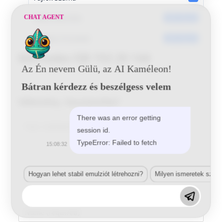
Dátumkészítés
CHAT AGENT
2017-05-25
Utoljára frissített
2017-05-25
Mercedes DB 153 29 144
Az Én nevem Gülü, az AI Kaméleon!
Bátran kérdezz és beszélgess velem
Vélemény, hozzászólás?
There was an error getting
Comment
session id.
TypeError: Failed to fetch
15:08:32
Hogyan lehet stabil emulziót létrehozni?
Milyen ismeretek szük
Enter
your