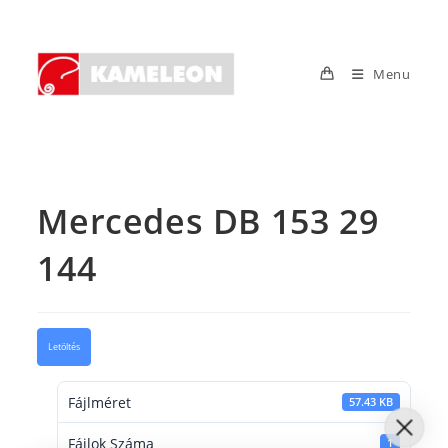
Skip
to
content
Menu
Mercedes DB 153 29
144
Letöltés
Fájlméret
57.43 KB
Fájlok Száma
1