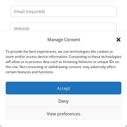
name
Enter
or
your
username
email
Enter
to
address
your
comment
to
Manage Consent
website
comment
URL
To provide the best experiences, we use technologies like cookies to
(optional)
store and/or access device information. Consenting to these technologies
will allow us to process data such as browsing behavior or unique IDs on
this site. Not consenting or withdrawing consent, may adversely affect
certain features and functions.
Accept
Deny
View preferences
© 2021 Kaméleon Hungary Kft. Minden jog fenntartva. All rights
reserved.