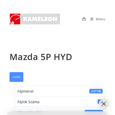
Skip
to
content
Menu
Mazda 5P HYD
Letöltés
Fájlméret
2.07 KB
Fájlok Száma
1
Dátumkészítés
2016-06-06