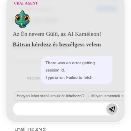
CHAT AGENT
Utoljára frissített
2016-06-06
Mazda 5P HYD
Az Én nevem Gülü, az AI Kaméleon!
Bátran kérdezz és beszélgess velem
Vélemény, hozzászólás?
Comment
There was an error getting
session id.
TypeError: Failed to fetch
03:05:58
Hogyan lehet stabil emulziót létrehozni?
Milyen ismeretek szük
Enter
your
name
Enter
or