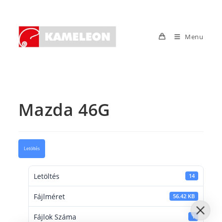
Skip
to
content
Menu
Mazda 46G
Letöltés
Letöltés
14
Fájlméret
56.42 KB
Fájlok Száma
1