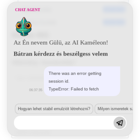
Dátumkészítés
2017-09-18
CHAT AGENT
Utoljára frissített
2017-09-18
Mazda 46G
Az Én nevem Gülü, az AI Kaméleon!
Bátran kérdezz és beszélgess velem
Vélemény, hozzászólás?
There was an error getting
Comment
session id.
TypeError: Failed to fetch
06:37:35
Hogyan lehet stabil emulziót létrehozni?
Milyen ismeretek szük
Enter
your