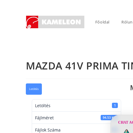
Skip
to
content
Főoldal
Rólun
MAZDA 41V PRIMA T
Letöltés
Letöltés
1
Fájlméret
94.53 KB
CHAT A
Fájlok Száma
1