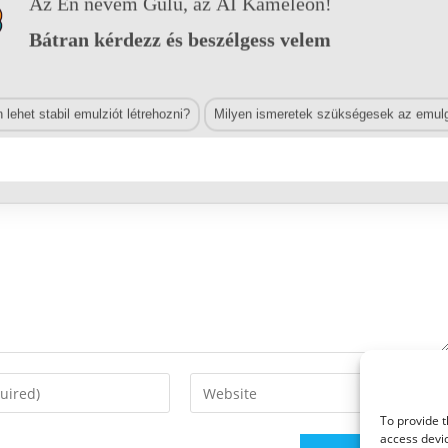
Az Én nevem Gülü, az AI Kaméleon!
Bátran kérdezz és beszélgess velem
lehet stabil emulziót létrehozni?
Milyen ismeretek szükségesek az emulg
Enter
your
To provide t
website
access devic