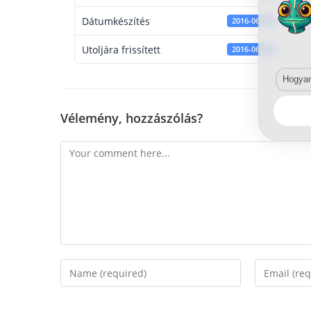
Dátumkészítés
2016-06-13
Utoljára frissített
2016-06-13
Hogyan 
Vélemény, hozzászólás?
Comment
Enter
Enter
your
your
name
email