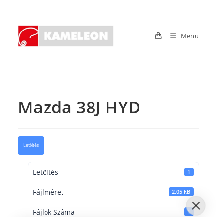
Skip
to
content
Menu
Mazda 38J HYD
Letöltés
Letöltés
1
Fájlméret
2.05 KB
Fájlok Száma
1