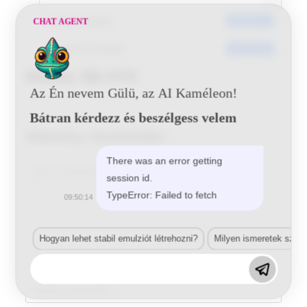
Dátumkészítés
2016-06-13
CHAT AGENT
Utoljára frissített
2016-06-13
Mazda 38J HYD
Az Én nevem Gülü, az AI Kaméleon!
Bátran kérdezz és beszélgess velem
Vélemény, hozzászólás?
There was an error getting
Comment
session id.
TypeError: Failed to fetch
09:50:14
Hogyan lehet stabil emulziót létrehozni?
Milyen ismeretek szük
Enter
your