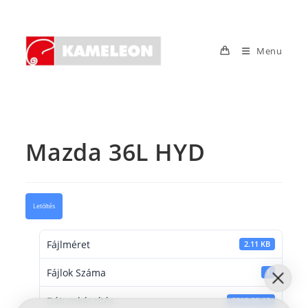
Skip
to
content
Menu
Mazda 36L HYD
Letöltés
Fájlméret
2.11 KB
Fájlok Száma
1
Dátumkészítés
2016-06-13