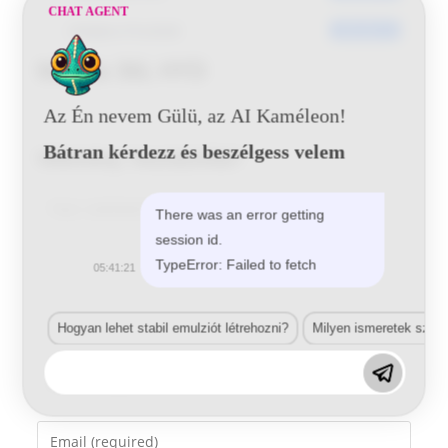
CHAT AGENT
Utoljára frissített
2016-06-13
Mazda 36L HYD
Az Én nevem Gülü, az AI Kaméleon!
Bátran kérdezz és beszélgess velem
Vélemény, hozzászólás?
Comment
There was an error getting
session id.
TypeError: Failed to fetch
05:41:21
Hogyan lehet stabil emulziót létrehozni?
Milyen ismeretek szük
Enter
your
name
Enter
or