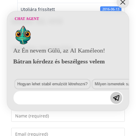
Utoljára frissített
2016-06-13
CHAT AGENT
Mazda 32L HYD
Vélemény, hozzászólás?
Az Én nevem Gülü, az AI Kaméleon!
Bátran kérdezz és beszélgess velem
Comment
Hogyan lehet stabil emulziót létrehozni?
Milyen ismeretek szük
Enter
your
name
Enter
or