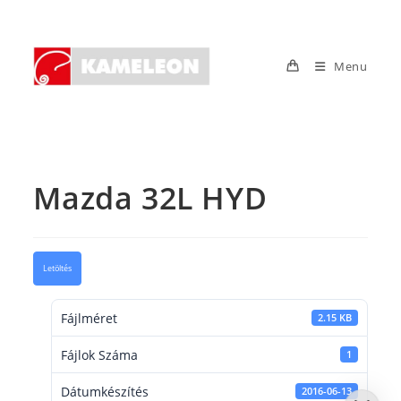
Skip
to
content
Menu
Mazda 32L HYD
Letöltés
Fájlméret
2.15 KB
Fájlok Száma
1
Dátumkészítés
2016-06-13