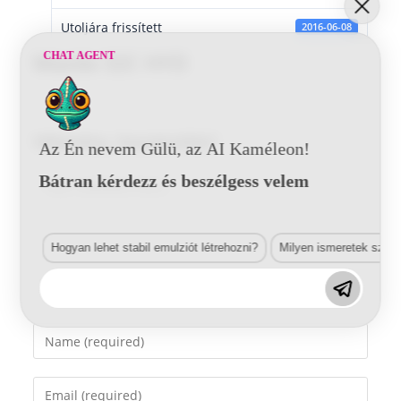
Utoljára frissített
2016-06-08
CHAT AGENT
Mazda 32C HYD
Vélemény, hozzászólás?
Az Én nevem Gülü, az AI Kaméleon!
Bátran kérdezz és beszélgess velem
Comment
Hogyan lehet stabil emulziót létrehozni?
Milyen ismeretek szük
Enter
your
name
Enter
or