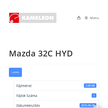
Skip
to
content
Menu
Mazda 32C HYD
Letöltés
Fájlméret
2.09 KB
Fájlok Száma
1
Dátumkészítés
2016-06-08