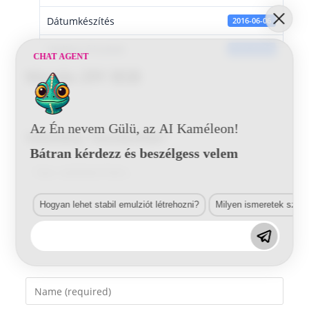
Dátumkészítés
2016-06-06
Utoljára frissített
2016-06-06
CHAT AGENT
Mazda 29Y BSB
Az Én nevem Gülü, az AI Kaméleon!
Vélemény, hozzászólás?
Bátran kérdezz és beszélgess velem
Comment
Hogyan lehet stabil emulziót létrehozni?
Milyen ismeretek szük
Enter
your