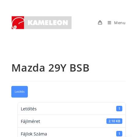
Skip
to
content
Menu
Mazda 29Y BSB
Letöltés
Letöltés
1
Fájlméret
2.10 KB
Fájlok Száma
1