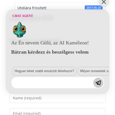
Utoljára frissített
2017-05-25
CHAT AGENT
Lancia B24 HYD
Vélemény, hozzászólás?
Az Én nevem Gülü, az AI Kaméleon!
Bátran kérdezz és beszélgess velem
Comment
Hogyan lehet stabil emulziót létrehozni?
Milyen ismeretek szük
Enter
your
name
Enter
or