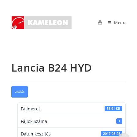
Skip
to
content
Menu
Lancia B24 HYD
Letöltés
Fájlméret
55.91 KB
Fájlok Száma
1
Dátumkészítés
2017-05-25