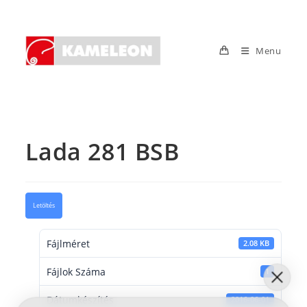
Skip
to
content
Menu
Lada 281 BSB
Letöltés
Fájlméret
2.08 KB
Fájlok Száma
1
Dátumkészítés
2016-06-01