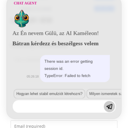
CHAT AGENT
Utoljára frissített
2016-06-01
Lada 281 BSB
Az Én nevem Gülü, az AI Kaméleon!
Bátran kérdezz és beszélgess velem
Vélemény, hozzászólás?
Comment
There was an error getting
session id.
TypeError: Failed to fetch
05:26:18
Hogyan lehet stabil emulziót létrehozni?
Milyen ismeretek szük
Enter
your
name
Enter
or