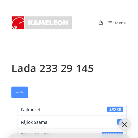
Skip
to
content
Menu
Lada 233 29 145
Letöltés
Fájlméret
2.03 KB
Fájlok Száma
1
Dátumkészítés
2016-06-01