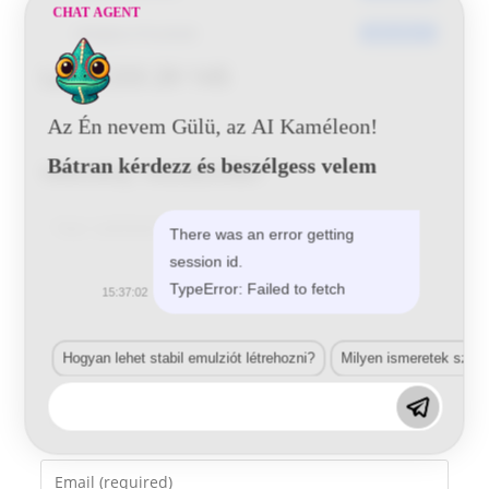
CHAT AGENT
Utoljára frissített
2016-06-01
Lada 233 29 145
Az Én nevem Gülü, az AI Kaméleon!
Bátran kérdezz és beszélgess velem
Vélemény, hozzászólás?
Comment
There was an error getting
session id.
TypeError: Failed to fetch
15:37:02
Hogyan lehet stabil emulziót létrehozni?
Milyen ismeretek szük
Enter
your
name
Enter
or