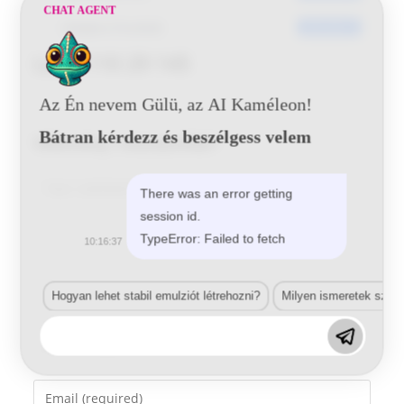
CHAT AGENT
Utoljára frissített
2016-06-01
Lada 110 29 145
Az Én nevem Gülü, az AI Kaméleon!
Bátran kérdezz és beszélgess velem
Vélemény, hozzászólás?
Comment
There was an error getting
session id.
TypeError: Failed to fetch
10:16:37
Hogyan lehet stabil emulziót létrehozni?
Milyen ismeretek szük
Enter
your
name
Enter
or