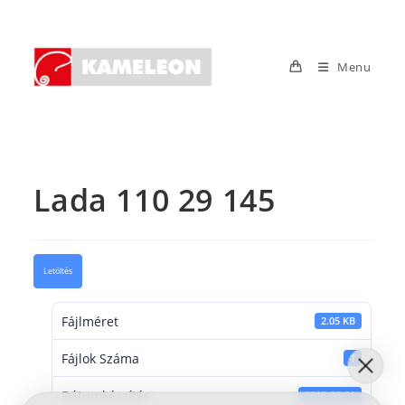
Skip
to
content
Menu
Lada 110 29 145
Letöltés
Fájlméret
2.05 KB
Fájlok Száma
1
Dátumkészítés
2016-06-01