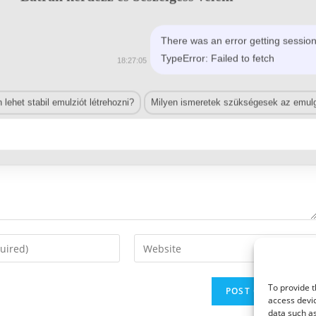
There was an error getting session
TypeError: Failed to fetch
18:27:05
lehet stabil emulziót létrehozni?
Milyen ismeretek szükségesek az emulg
Enter
your
website
To provide t
URL
access devic
(optional)
data such as