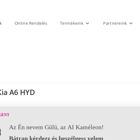
k
Online Rendelés
Termékeink
Partnereink
Kia A6 HYD
GENT
Az Én nevem Gülü, az AI Kaméleon!
Bátran kérdezz és beszélgess velem