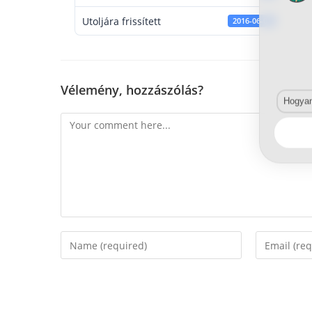
Utoljára frissített
2016-06-01
Vélemény, hozzászólás?
Hogyan 
Comment
Enter
Enter
your
your
name
email
or
address
username
to