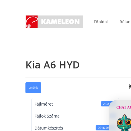
Skip
to
content
Főoldal
Rólun
Kia A6 HYD
Letöltés
Fájlméret
2.08 KB
CHAT A
Fájlok Száma
1
Dátumkészítés
2016-06-01