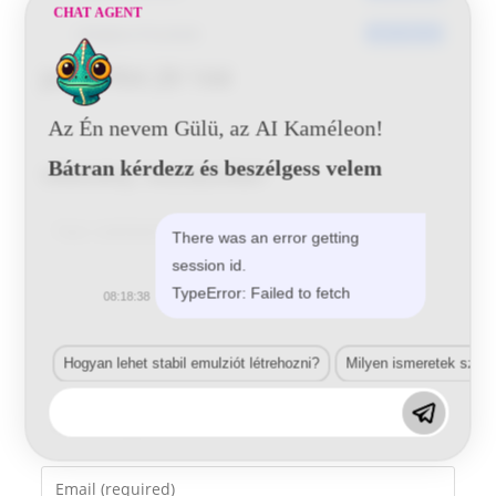
CHAT AGENT
Utoljára frissített
2017-05-25
Jeep PR4 29 144
Az Én nevem Gülü, az AI Kaméleon!
Bátran kérdezz és beszélgess velem
Vélemény, hozzászólás?
Comment
There was an error getting
session id.
TypeError: Failed to fetch
08:18:38
Hogyan lehet stabil emulziót létrehozni?
Milyen ismeretek szük
Enter
your
name
Enter
or