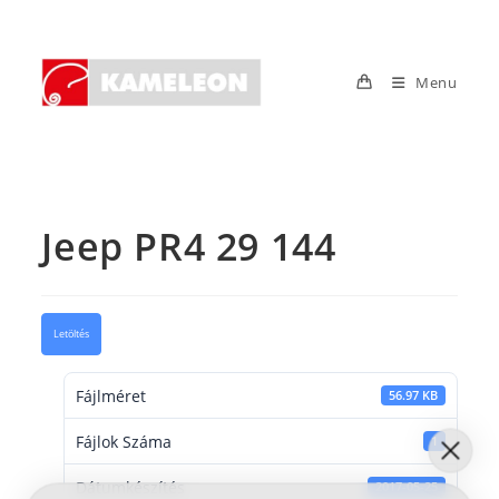
Skip
to
content
Menu
Jeep PR4 29 144
Letöltés
Fájlméret
56.97 KB
Fájlok Száma
1
Dátumkészítés
2017-05-25