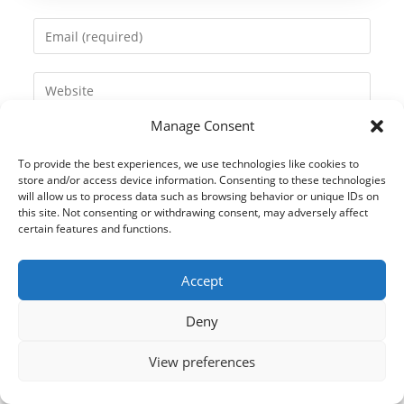
name
Enter
or
your
username
email
Enter
to
address
your
comment
to
Manage Consent
website
comment
URL
To provide the best experiences, we use technologies like cookies to
(optional)
store and/or access device information. Consenting to these technologies
will allow us to process data such as browsing behavior or unique IDs on
this site. Not consenting or withdrawing consent, may adversely affect
certain features and functions.
Accept
Deny
View preferences
© 2021 Kaméleon Hungary Kft. Minden jog fenntartva. All rights
reserved.