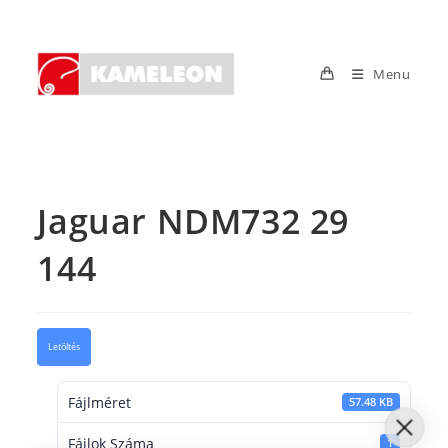
Skip
to
content
Menu
Jaguar NDM732 29
144
Letöltés
Fájlméret
57.48 KB
Fájlok Száma
1