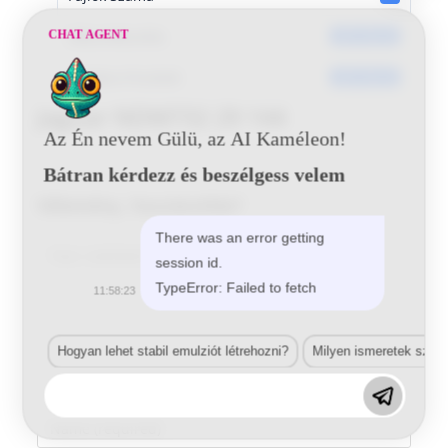
Dátumkészítés
CHAT AGENT
2017-05-25
Utoljára frissített
2017-05-25
Jaguar NDM732 29 144
Az Én nevem Gülü, az AI Kaméleon!
Bátran kérdezz és beszélgess velem
Vélemény, hozzászólás?
There was an error getting
Comment
session id.
TypeError: Failed to fetch
11:58:23
Hogyan lehet stabil emulziót létrehozni?
Milyen ismeretek szük
Enter
your