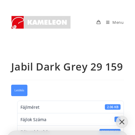
Skip
to
content
Menu
Jabil Dark Grey 29 159
Letöltés
Fájlméret
2.06 KB
Fájlok Száma
1
Dátumkészítés
2016-06-01