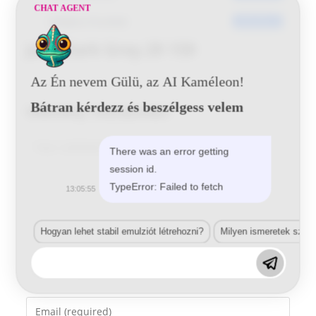
CHAT AGENT
Utoljára frissített
2016-06-01
Jabil Dark Grey 29 159
Az Én nevem Gülü, az AI Kaméleon!
Bátran kérdezz és beszélgess velem
Vélemény, hozzászólás?
Comment
There was an error getting
session id.
TypeError: Failed to fetch
13:05:55
Hogyan lehet stabil emulziót létrehozni?
Milyen ismeretek szük
Enter
your
name
Enter
or