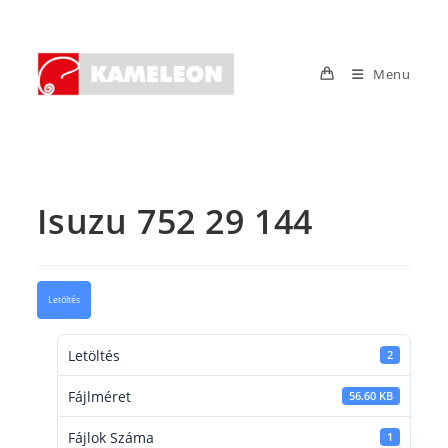
Skip
to
content
Menu
Isuzu 752 29 144
Letöltés
Letöltés
2
Fájlméret
56.60 KB
Fájlok Száma
1