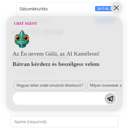
Dátumkészítés
2017-05-25
Utoljára frissített
2017-05-25
CHAT AGENT
Isuzu 752 29 144
Az Én nevem Gülü, az AI Kaméleon!
Vélemény, hozzászólás?
Bátran kérdezz és beszélgess velem
Comment
Hogyan lehet stabil emulziót létrehozni?
Milyen ismeretek szük
Enter
your