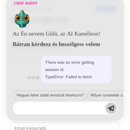
CHAT AGENT
Utoljára frissített
2016-05-31
Honda R158P HYD
Az Én nevem Gülü, az AI Kaméleon!
Bátran kérdezz és beszélgess velem
Vélemény, hozzászólás?
Comment
There was an error getting
session id.
TypeError: Failed to fetch
19:24:38
Hogyan lehet stabil emulziót létrehozni?
Milyen ismeretek szük
Enter
your
name
Enter
or