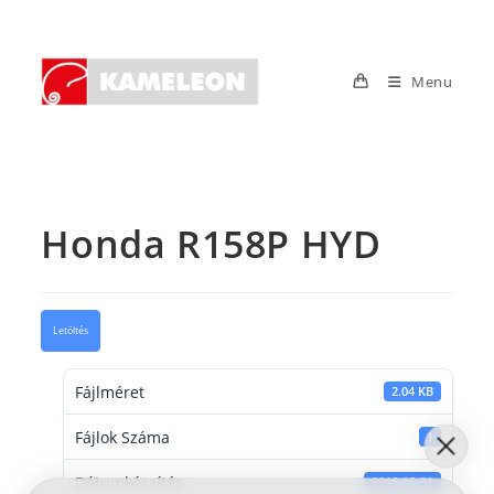
Skip
to
content
Menu
Honda R158P HYD
Letöltés
Fájlméret
2.04 KB
Fájlok Száma
1
Dátumkészítés
2016-05-31