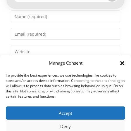
Enter
your
name
Enter
or
your
username
email
Enter
to
address
your
comment
to
Manage Consent
website
comment
URL
To provide the best experiences, we use technologies like cookies to
(optional)
store and/or access device information. Consenting to these technologies
will allow us to process data such as browsing behavior or unique IDs on
this site. Not consenting or withdrawing consent, may adversely affect
certain features and functions.
Accept
Deny