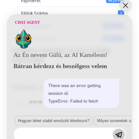
Fájlméret
98.29 KB
Fájlok Száma
1
CHAT AGENT
Dátumkészítés
2018-03-13
Utoljára frissített
2018-03-13
HONDA GB53M VILÁGOSABB-
Az Én nevem Gülü, az AI Kaméleon!
SÁRGÁBB
Bátran kérdezz és beszélgess velem
There was an error getting
Vélemény, hozzászólás?
session id.
Comment
TypeError: Failed to fetch
15:57:06
Hogyan lehet stabil emulziót létrehozni?
Milyen ismeretek szük