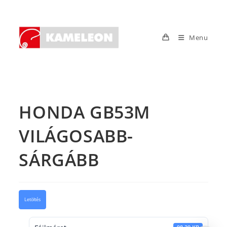
Skip
to
content
Menu
HONDA GB53M
VILÁGOSABB-
SÁRGÁBB
Letöltés