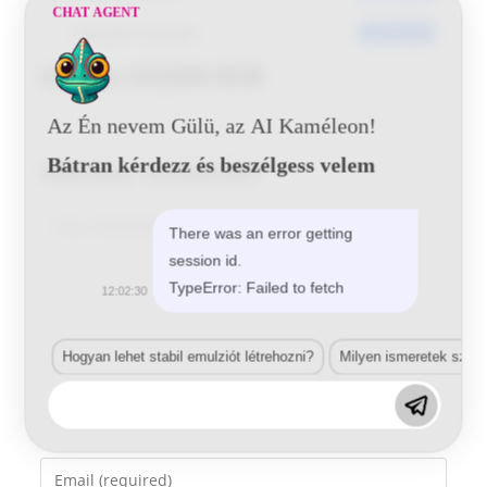
CHAT AGENT
Utoljára frissített
2016-05-31
Honda G526M BSB
Az Én nevem Gülü, az AI Kaméleon!
Bátran kérdezz és beszélgess velem
Vélemény, hozzászólás?
Comment
There was an error getting
session id.
TypeError: Failed to fetch
12:02:30
Hogyan lehet stabil emulziót létrehozni?
Milyen ismeretek szük
Enter
your
name
Enter
or