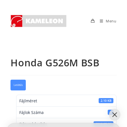
Skip
to
content
Menu
Honda G526M BSB
Letöltés
Fájlméret
2.10 KB
Fájlok Száma
1
Dátumkészítés
2016-05-31