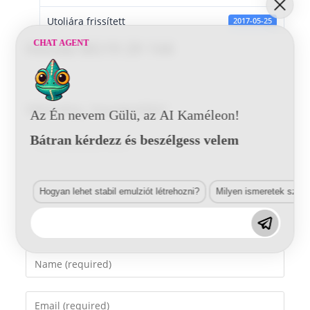
Utoljára frissített
2017-05-25
CHAT AGENT
Honda BG19 29 144
Vélemény, hozzászólás?
Az Én nevem Gülü, az AI Kaméleon!
Bátran kérdezz és beszélgess velem
Comment
Hogyan lehet stabil emulziót létrehozni?
Milyen ismeretek szük
Enter
your
name
Enter
or