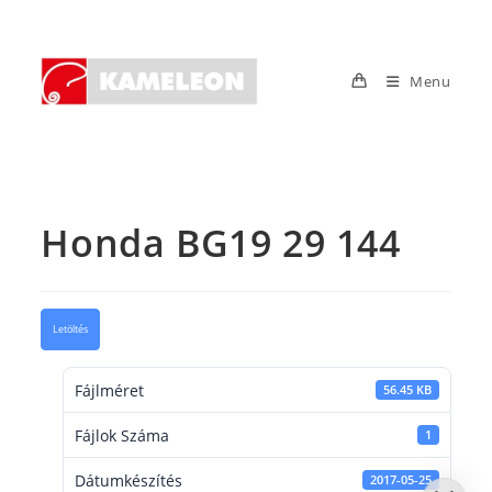
Skip
to
content
Menu
Honda BG19 29 144
Letöltés
Fájlméret
56.45 KB
Fájlok Száma
1
Dátumkészítés
2017-05-25