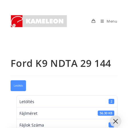
Skip
to
content
Menu
Ford K9 NDTA 29 144
Letöltés
Letöltés
2
Fájlméret
56.30 KB
Fájlok Száma
1