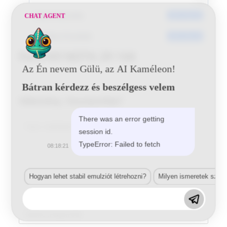
Dátumkészítés
2017-05-25
CHAT AGENT
Utoljára frissített
2017-05-25
Ford K9 NDTA 29 144
Az Én nevem Gülü, az AI Kaméleon!
Bátran kérdezz és beszélgess velem
Vélemény, hozzászólás?
There was an error getting
Comment
session id.
TypeError: Failed to fetch
08:18:21
Hogyan lehet stabil emulziót létrehozni?
Milyen ismeretek szük
Enter
your