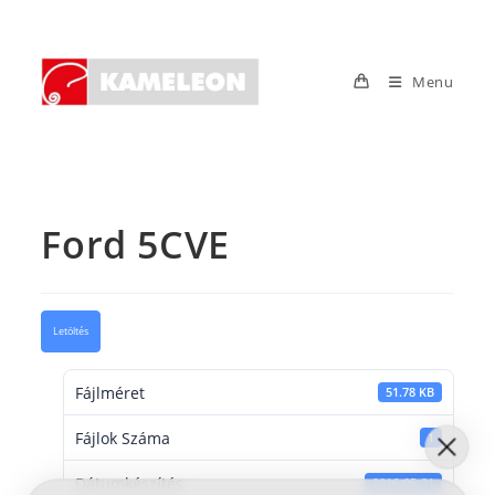
Skip
to
content
Menu
Ford 5CVE
Letöltés
Fájlméret
51.78 KB
Fájlok Száma
1
Dátumkészítés
2016-05-31