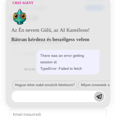
CHAT AGENT
Utoljára frissített
2016-05-31
Ford 5CVE
Az Én nevem Gülü, az AI Kaméleon!
Bátran kérdezz és beszélgess velem
Vélemény, hozzászólás?
Comment
There was an error getting
session id.
TypeError: Failed to fetch
03:15:20
Hogyan lehet stabil emulziót létrehozni?
Milyen ismeretek szük
Enter
your
name
Enter
or